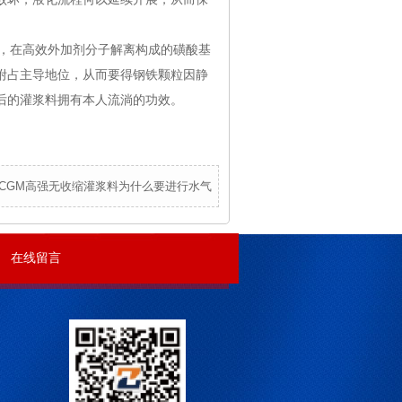
电，在高效外加剂分子解离构成的磺酸基
附占主导地位，从而要得钢铁颗粒因静
后的灌浆料拥有本人流淌的功效。
CGM高强无收缩灌浆料为什么要进行水气
在线留言