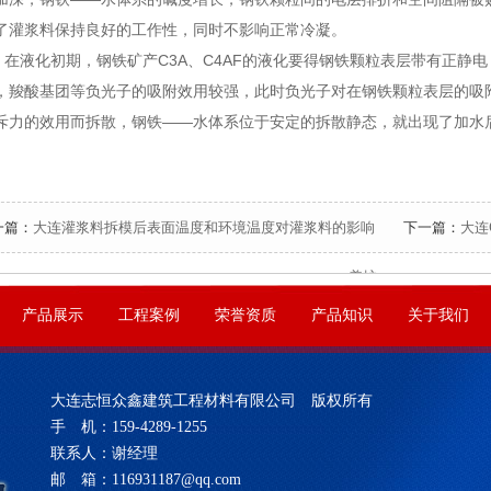
了灌浆料保持良好的工作性，同时不影响正常冷凝。
液化初期，钢铁矿产C3A、C4AF的液化要得钢铁颗粒表层带有正静
，羧酸基团等负光子的吸附效用较强，此时负光子对在钢铁颗粒表层的吸
斥力的效用而拆散，钢铁——水体系位于安定的拆散静态，就出现了加水
一篇：
大连灌浆料拆模后表面温度和环境温度对灌浆料的影响
下一篇：
大连
养护
产品展示
工程案例
荣誉资质
产品知识
关于我们
大连志恒众鑫建筑工程材料有限公司 版权所有
手 机：159-4289-1255
联系人：谢经理
邮 箱：116931187@qq.com