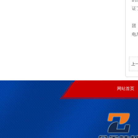
证
在
团
电
上
网站首页