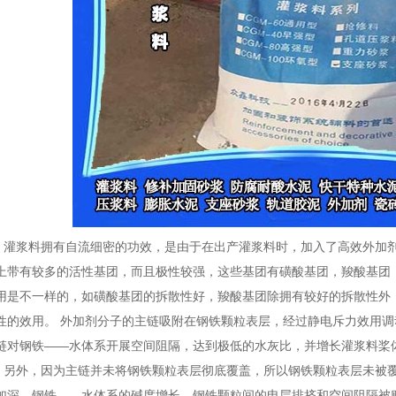
浆料拥有自流细密的功效，是由于在出产灌浆料时，加入了高效外加剂
上带有较多的活性基团，而且极性较强，这些基团有磺酸基团，羧酸基团
用是不一样的，如磺酸基团的拆散性好，羧酸基团除拥有较好的拆散性外
性的效用。 外加剂分子的主链吸附在钢铁颗粒表层，经过静电斥力效用
链对钢铁——水体系开展空间阻隔，达到极低的水灰比，并增长灌浆料桨
外，因为主链并未将钢铁颗粒表层彻底覆盖，所以钢铁颗粒表层未被覆
加深，钢铁——水体系的碱度增长，钢铁颗粒间的电层排挤和空间阻隔被